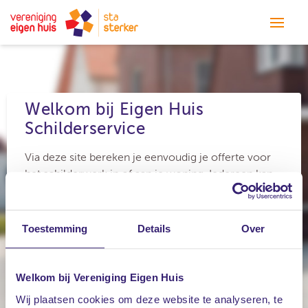
Over de Schilderservice
Welkom bij Eigen Huis
Contact
Schilderservice
Via deze site bereken je eenvoudig je offerte voor
het schilderwerk in of aan je woning. Iedereen kan
meedoen, ben je nog geen lid? Geen probleem, dan
ontvang je een
jaar lidmaatschap cadeau!
Toestemming
Details
Over
Wil je een berekening maken voor je
binnen- of buitenschilderwerk?
Welkom bij Vereniging Eigen Huis
Wij plaatsen cookies om deze website te analyseren, te
Binnenschilderwerk