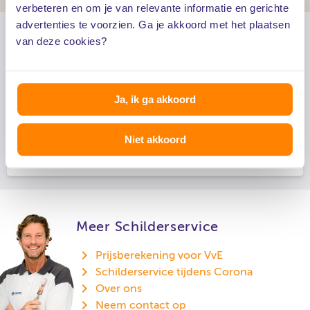
verbeteren en om je van relevante informatie en gerichte
advertenties te voorzien. Ga je akkoord met het plaatsen
Met deze knop start je met een berekening voor het
van deze cookies?
schilderwerk in je woning.
Buitenschilderwerk
Ja, ik ga akkoord
Met deze knop start je met een berekening voor het
Niet akkoord
schilderwerk aan de buitenkant van je woning.
Meer Schilderservice
keyboard_arrow_right
Prijsberekening voor VvE
keyboard_arrow_right
Schilderservice tijdens Corona
keyboard_arrow_right
Over ons
keyboard_arrow_right
Neem contact op